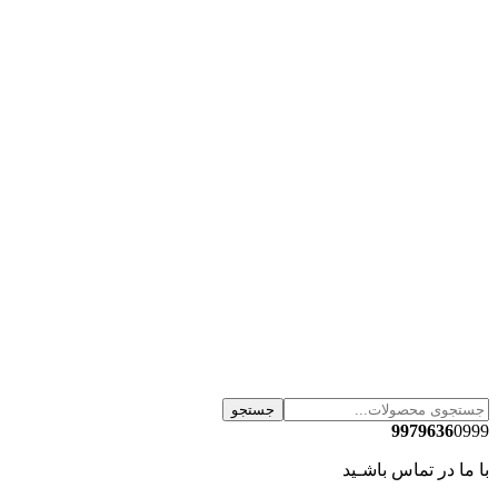
جستجو
9979636
0999
با ما در تماس باشـید