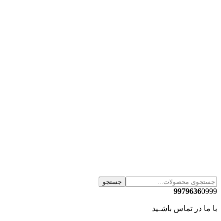
جستجو
9979636
0999
با ما در تماس باشـید