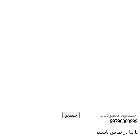
جستجو
9979636
0999
با ما در تماس باشـید