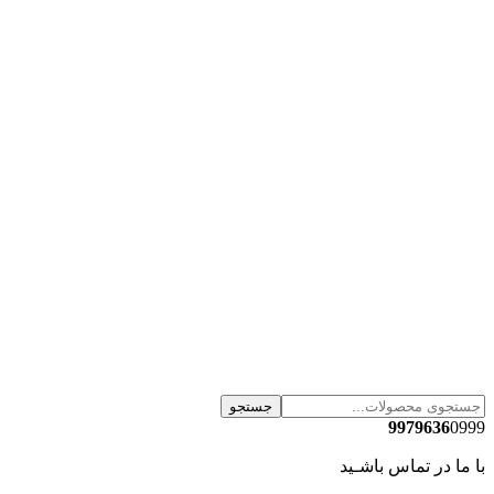
جستجو
9979636
0999
با ما در تماس باشـید