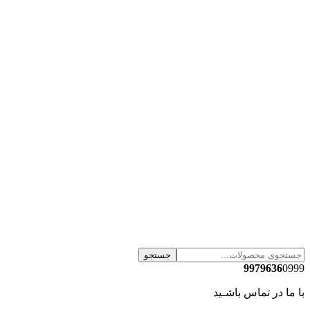
جستجو
9979636
0999
با ما در تماس باشـید