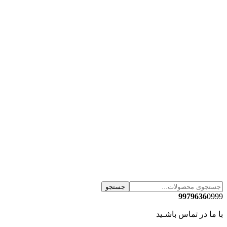
جستجو
9979636
0999
با ما در تماس باشـید