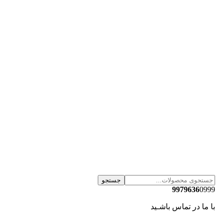
جستجو
9979636
0999
با ما در تماس باشـید