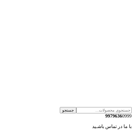
جستجو
9979636
0999
با ما در تماس باشـید