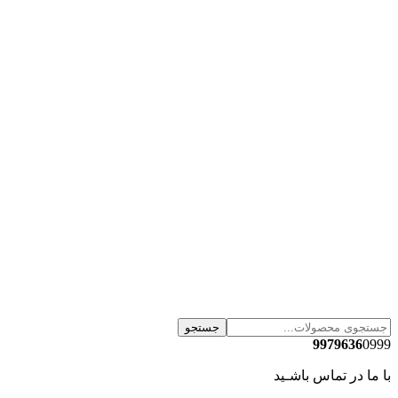
جستجو
9979636
0999
با ما در تماس باشـید