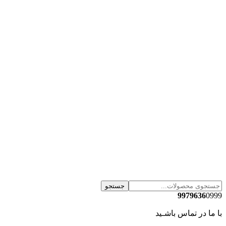
جستجو
9979636
0999
با ما در تماس باشـید