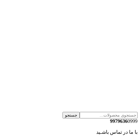
جستجو
9979636
0999
با ما در تماس باشـید