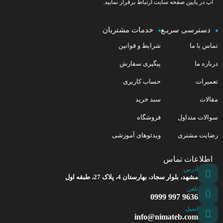
آپ در پایین صفحه سایت ارتباط برقرار نمایید.
دسترسی سریـع
خدمات مشتریان
تماس با ما
شرایط و قوانین
درباره ما
پیگیری سفارش
تعمیرات
حساب کاربری
مقالات
سبد خرید
سوالات متداول
فروشگاه
رضایت مشتری
ویدئوهای آموزشی
اطلاعات تماس
آدرس:
مشهد، بلوار سجاد، بهارستان 4، پلاک 27، طبقه اول
تلفن:
9636 997 0999
ایمیل:
info@nimateb.com