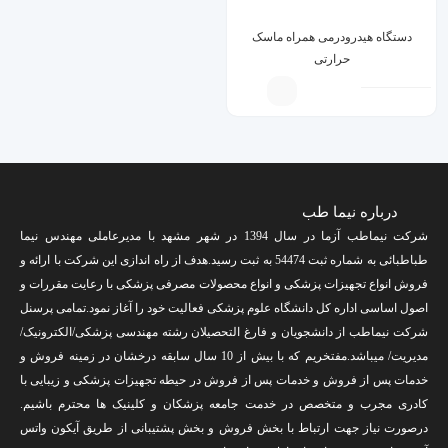
دستگاه هیدرودرمی همراه ماسک
حرارتی
درباره نیما طب
شرکت نیماطب آزما در سال 1394 در شهر مشهد با مدیرعاملی مهندس نیما
طباطبائی به شماره ثبت 54474 به ثبت رسید.هدف از راه اندازی این شرکت با ارائه و
فروش انواع تجهیزات پزشکی و انواع محصولات مصرفی پزشکی با رعایت مقررات و
اصول اساسی اداره کل دانشگاه علوم پزشکی فعالیت خود را آغاز نمود.تمامی پرسنل
شرکت نیماطب از دانشجویان و فارغ التحصیلان رشته مهندسی پزشکی/الکترونیک/
مدیریت/ میباشد.مفتخریم که با بیش از 10 سال سابقه درخشان در زمینه فروش و
خدمات پس از فروش و خدمات پس از فروش در حیطه تجهیزات پزشکی و زیبایی با
کادری مجرب و متخصص در خدمت جامعه پزشکان و کلینیک ها محترم باشیم.
درصورت نیاز جهت ارتباط با بخش فروش و بخش پشتیبانی از طریق آیکون واتس