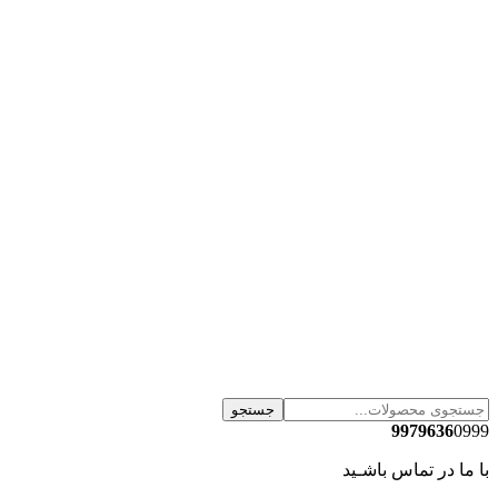
جستجو
9979636
0999
با ما در تماس باشـید