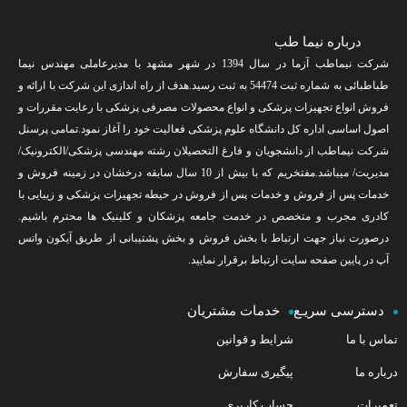
درباره نیما طب
شرکت نیماطب آزما در سال 1394 در شهر مشهد با مدیرعاملی مهندس نیما
طباطبائی به شماره ثبت 54474 به ثبت رسید.هدف از راه اندازی این شرکت با ارائه و
فروش انواع تجهیزات پزشکی و انواع محصولات مصرفی پزشکی با رعایت مقررات و
اصول اساسی اداره کل دانشگاه علوم پزشکی فعالیت خود را آغاز نمود.تمامی پرسنل
شرکت نیماطب از دانشجویان و فارغ التحصیلان رشته مهندسی پزشکی/الکترونیک/
مدیریت/ میباشد.مفتخریم که با بیش از 10 سال سابقه درخشان در زمینه فروش و
خدمات پس از فروش و خدمات پس از فروش در حیطه تجهیزات پزشکی و زیبایی با
کادری مجرب و متخصص در خدمت جامعه پزشکان و کلینیک ها محترم باشیم.
درصورت نیاز جهت ارتباط با بخش فروش و بخش پشتیبانی از طریق آیکون واتس
آپ در پایین صفحه سایت ارتباط برقرار نمایید.
دسترسی سریـع
خدمات مشتریان
تماس با ما
شرایط و قوانین
درباره ما
پیگیری سفارش
تعمیرات
حساب کاربری