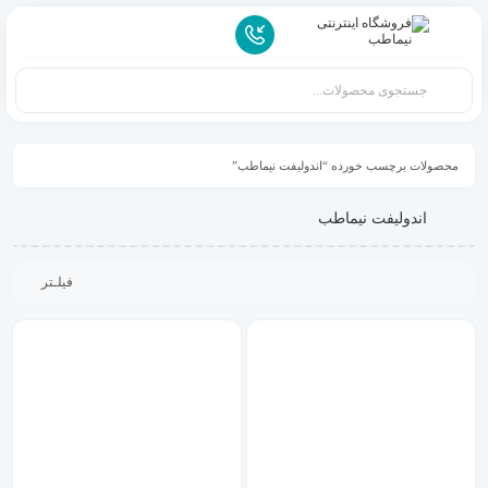
محصولات برچسب خورده “اندولیفت نیماطب”
اندولیفت نیماطب
فیلـتر