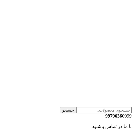
جستجو
9979636
0999
با ما در تماس باشـید