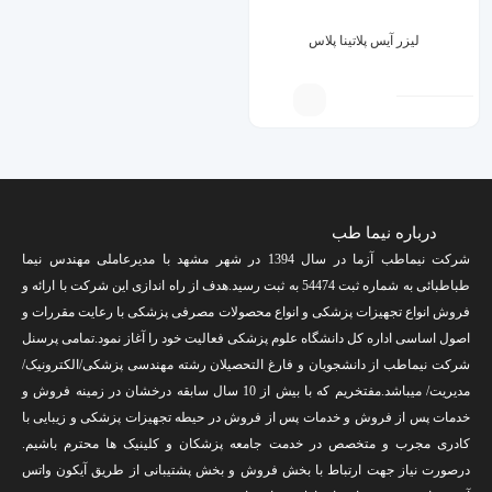
لیزر آیس پلاتینا پلاس
درباره نیما طب
شرکت نیماطب آزما در سال 1394 در شهر مشهد با مدیرعاملی مهندس نیما
طباطبائی به شماره ثبت 54474 به ثبت رسید.هدف از راه اندازی این شرکت با ارائه و
فروش انواع تجهیزات پزشکی و انواع محصولات مصرفی پزشکی با رعایت مقررات و
اصول اساسی اداره کل دانشگاه علوم پزشکی فعالیت خود را آغاز نمود.تمامی پرسنل
شرکت نیماطب از دانشجویان و فارغ التحصیلان رشته مهندسی پزشکی/الکترونیک/
مدیریت/ میباشد.مفتخریم که با بیش از 10 سال سابقه درخشان در زمینه فروش و
خدمات پس از فروش و خدمات پس از فروش در حیطه تجهیزات پزشکی و زیبایی با
کادری مجرب و متخصص در خدمت جامعه پزشکان و کلینیک ها محترم باشیم.
درصورت نیاز جهت ارتباط با بخش فروش و بخش پشتیبانی از طریق آیکون واتس