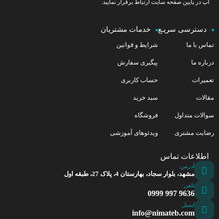
آپ در پایین صفحه سایت ارتباط برقرار نمایید.
دسترسی سریـع
خدمات مشتریان
تماس با ما
شرایط و قوانین
درباره ما
پیگیری سفارش
تعمیرات
حساب کاربری
مقالات
سبد خرید
سوالات متداول
فروشگاه
رضایت مشتری
ویدئوهای آموزشی
اطلاعات تماس
آدرس:
مشهد، بلوار سجاد، بهارستان 4، پلاک 27، طبقه اول
تلفن:
9636 997 0999
ایمیل:
info@nimateb.com