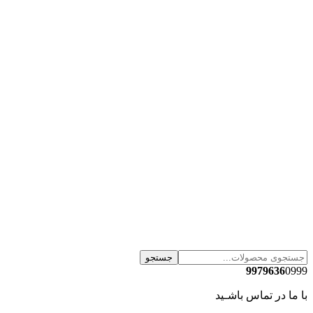
جستجو
9979636
0999
با ما در تماس باشـید