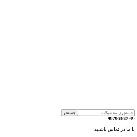
جستجو
9979636
0999
با ما در تماس باشـید