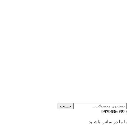
جستجو
9979636
0999
با ما در تماس باشـید